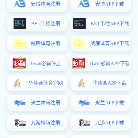
迪奥拉战术体系中最不可或缺的核心零件。因此，当
德布劳内赛季末离队曼城为其办告别赛万人致敬的消
息传出时，没有多少人感到意外——因为他值得这样
的排场。
告别赛的细节已经陆续浮出水面。曼城计划在最后一
个主场比赛日赛后，于阿提哈德球场举行一场长达两
小时的致敬仪式。届时，将有一支由德布劳内现役队
友、昔日搭档以及足坛名宿组成的明星队，与曼城现
役阵容进行一场表演赛。俱乐部还特意从比利时邀请
了他的启蒙教练和儿时伙伴，场面温馨而庄重。阿圭
罗、大卫·席尔瓦、孔帕尼等传奇球员均已确认出
席，他们将与德布劳内一起重温那些令人热血沸腾的
经典配合。万人致敬绝非虚言——门票在一小时内售