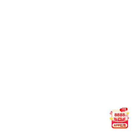
德容面对日本时的弱侧调度能力能否为前
在世界杯的绿茵战场上，每一次精妙的传球都可能
成为改写战局的钥匙...
2026-07-25