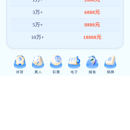
强的背身拿球和护球能力，即便无法直接形成射门，
也可以为后排的边锋和插上的中场制造二次进攻机
会。荷兰队的后防线虽然个人能力出众，但整体压上
幅度大，一旦丢球，转身速度是最大的隐患。在世界
杯的赛场上，任何一次微小的失误都可能是致命的。
这场战术分析的核心矛盾点就此显现：荷兰队是否敢
于投入更多兵力进攻，从而承担被偷一个的风险？还
是选择控制节奏，依靠阵地战消磨对手意志？从荷兰
队主帅的执教风格来看，答案是后者。他们会保持高
位逼抢，但不会盲目全线压上。突尼斯则需要利用荷
兰队由攻转守瞬间的“犹豫期”，完成快速推进。因
此，双方在攻防转换阶段的每一次选择，都将是这场
对决中的重要看点。