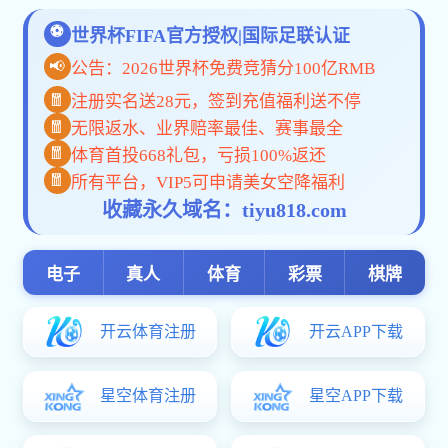
制。而在这片绿茵场上，那股久违的热血与“队魂”的
强势回归，让所有人再次领略到了韩国足球不屈不挠
的钢铁意志。
赛前，外界对于韩国队的状态并非一致看好。近期的
磨合问题与核心球员的伤情反复，让这支太极虎的前
景蒙上了一层阴影。然而，当终场哨音在决赛夜吹响
的那一刻，所有质疑都烟消云散。韩国队用一场酣畅
淋漓的逆转，向世界宣告：那支令人生畏的“韩国队
魂”回来了。本场比赛，韩国队在开场阶段显得有些
慢热，反倒是日本队利用细腻的脚下技术和流畅的传
控牢牢掌握了场面优势。上半场第25分钟，日本队
通过一次精妙的边中结合率先打破僵局，看台上的日
本球迷陷入狂欢。那一刻，压力像潮水一般涌向韩国
队的替补席和场上的每一名队员。