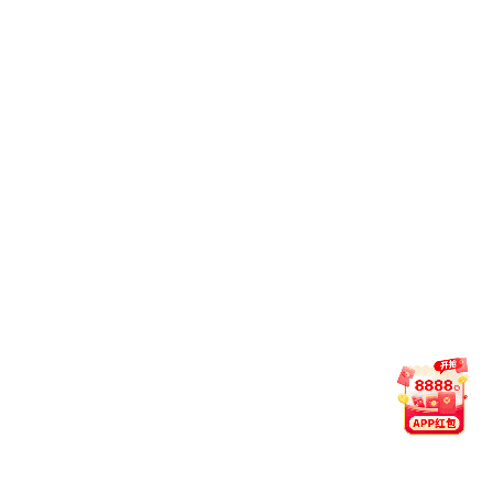
2026世界杯科特迪瓦vs德国主帅布阵
当非洲大象的獠牙刺破欧陆战车的铁甲，当阿比让
的炽热灵魂遭遇慕尼...
2026-07-25
刚果金对阵葡萄牙姆本巴的定位球防守职