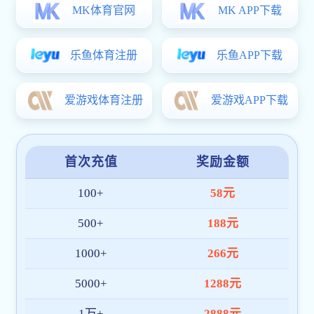
弥漫。
扳平比分后，韩国队的气势达到了顶峰。他们像一群
饥饿的猛虎，对日本队的球门展开了潮水般的围攻。
日本队的防线在如此高强度的高压逼抢下开始出现失
误。比赛第78分钟，韩国队打出一次教科书般的快
速反击，前场三叉戟通过连续的一脚传球撕开了日本
队的整条防线，最终由替补上场的小将冷静推射远角
得手，2比1！韩国队完成了逆转！整个体育场陷入
了红色的狂欢海洋，球员们忘情地拥抱在一起，这种
因团队拼搏而迸发的情感足以感动每一个人。最终，
韩国队将2比1的比分保持到了终场，成功捧起了友
谊赛决赛的冠军奖杯。
这场比赛之所以被定义为“队魂归来”，不仅仅是因为