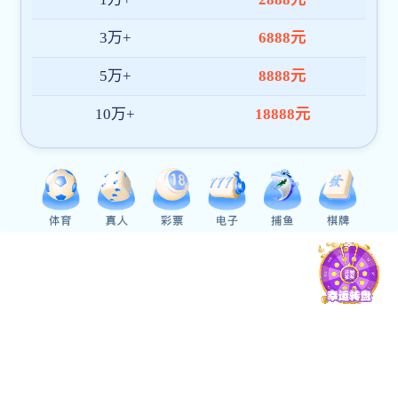
当亚平宁半岛的午后阳光懒洋洋地洒在瓦尔
卡莫尼卡的草地上，一场看似平凡却暗藏玄
机的意甲中下游对决即将上演。莱切与蒙
扎，这两支在积分榜上都不算耀眼的球队，
却总能在战术博弈中碰撞出耐人寻味的火
花。尤其是当我们将...
关于「多特蒙德迎战科隆，德比氛围考验
2
双方」
当威斯特法伦球场的南看台再次掀起黄黑色
的巨浪，多特蒙德与科隆的这场对决就注定
不仅仅是一场普通的联赛较量。在德国足球
的版图上，北莱茵-威斯特法伦州内部的碰
撞总是蕴含着超越三分的情感纠葛。这不是
柏林德比那般带着首都的矜持，也不是鲁...
【世界杯网页】洛里昂挑战特鲁瓦，角球
3
第一落点可能改变局面
在法乙联赛的版图中，洛里昂与特鲁瓦的交