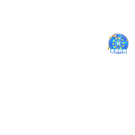
2026世界杯哲科迎战瑞士中场串联能否稳
当2026年世界杯的战鼓擂响，波黑与瑞士这两支风
格迥异的球队将在小...
2026-07-26
2026世界杯英格兰vs巴拿马赔率走势