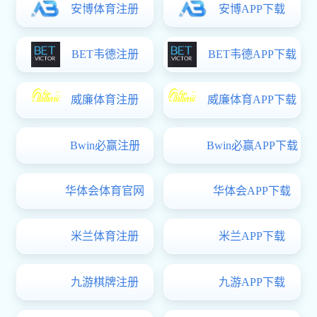
足球世界永远充满悖论：越是严密的防线，越容易在
极度自信时暴露出刹那破绽。贝贝的角色，正是要捕
捉这一刹那，从而带动整个队伍的进攻节奏。
从赔率分析的角度来看，贝贝尔对西班牙防线能否带
动进攻节奏，已经引发了显著的市场反应。各大博彩
公司开出的个人盘口数据中，贝贝的过人次数、射正
次数以及创造绝佳机会的赔率都呈现出微妙的阴晴不
定。初始阶段，市场倾向于西班牙的防守稳定性，但
近期随着贝贝在本届赛事中屡次展现单骑闯关的惊艳
表现，相关赔率迅速回调。尤其值得注意的是，在
“贝贝能否在半场前完成首次成功过人”这一选项上，
水位出现了剧烈的跳跃。这暗示着专业操盘手们认
为，贝贝在比赛初期的表现，可能会瞬间点燃全队的