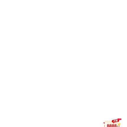
2026世界杯科特迪瓦vs德国主帅布阵
当非洲大象的獠牙刺破欧陆战车的铁甲，当阿比让
的炽热灵魂遭遇慕尼...
2026-07-25