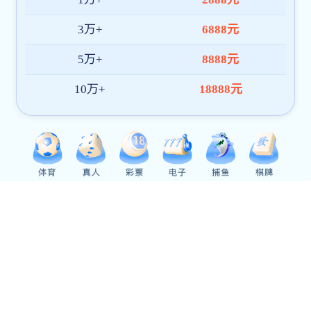
步，切断他接球后的射门连携。数据显示，当面对拥
有强力后腰的球队时，朗赫洛的反击触球次数会减少
近百分之十八，但他的射门尝试次数却不降反升。这
反映出朗赫洛性格中的叛逆因子——越是紧逼，他越
要强突。这种心理特质既是他的武器，也可能是他的
陷阱。他可能会在某个瞬间，用一记出人意料的远距
离爆杆射门打破僵局，让全场为之沸腾。然而，如果
他的射门选择过于激进，浪费了球队宝贵的反击机
会，那么舆论的风向也将瞬间逆转。实际上，朗赫洛
近期的射正率维持在百分之五十二左右，这意味他每
一次起脚都有超过一半的概率命中门框范围内。对于
厄瓜多尔门将来说，面对这样一位射门机器，任何一
次放松都可能酿成大错。