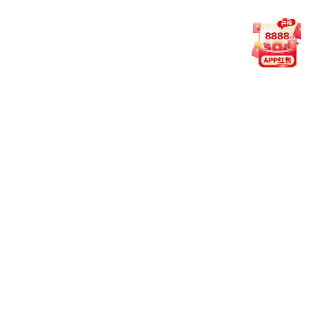
2026-07-25
尤文图斯争夺欧冠晋级席位时前腰接球空
在欧冠联赛的烽火连天中，意甲豪门尤文图斯正站
在一个决定命运的十...
2026-07-24