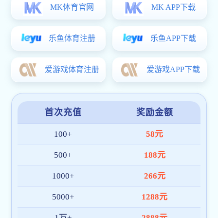
瓜多尔的防线显然深谙此道，他们的后卫经常利用横
向移动封锁中路，迫使朗赫洛走向低谷。那么，朗赫
洛该如何破局？答案可能隐藏在无球跑动的变化中。
他不再执着于强行起脚，而是通过穿插肋部来制造混
乱。数据可以量化射门，但无法量化一名射手的变化
节奏。朗赫洛的踢球风格带有一定的浮夸感，他喜欢
在看似绝境中突然爆发，用蛮不讲理的爆杆射门解决
战斗。本场比赛，他面对的不仅仅是十一人组成的防
线，更是一套精密如齿轮的防守系统。他需要让每一
次反击射门都具备欺骗性：有时候是势大力沉的轰
门，有时候则是巧妙的搓射，利用时间差绕过防守球
员的封堵。
从战术博弈的角度看，朗赫洛的主导地位并非一成不
变。厄瓜多尔的后腰球员会像粘合剂一样紧跟他的脚