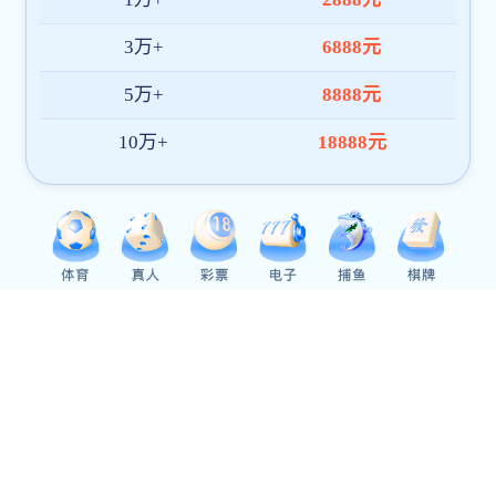
倾向于鼓励进攻、保护持球人，那么迪亚斯的每一次
高速切入都会成为悬念的放大器；反之，如果裁判对
身体对抗的容忍度极高，那么制造点球的机会可能就
会大打折扣。因此，在看盘与前瞻时，必须将执法者
的数据——特别是场均点球判罚频率——纳入考量。
所有关于盘口的预判，最终都会回归到对“人”与“尺
度”的极致推敲。
回到迪亚斯本身，他的威胁远不止于制造点球。他的
跑位犀利，射门果断，即便无法造点，也能通过牵扯
防线为队友创造空间。然而，制造点球是他个人能力
中最具“杠杆效应”的一环。一旦成功，不仅能直接改
写比分，还能极大动摇对手的防守信心与战术纪律。
葡萄牙队深知这一点，他们必然会布置针对性的“围
剿”战术，试图在第一时间用两人夹击瓦解他的威