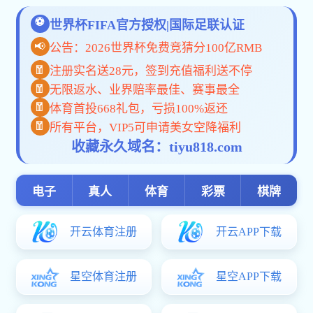
极具悬念的问题随之浮现：他究竟能否凭借一己之
力，在那片禁区内制造出足以改变比赛走势的点球机
会？这不仅是战术层面的考量，更是盘口波动背后暗
藏的风向标。这场看似普通的遭遇战，实则隐藏着无
数球迷与投注者翘首以盼的玄机。
迪亚斯从来就不是那种会在关键时刻隐身的前锋。他
的踢法充满原始的爆发力与不可预测的灵性，尤其是
在边路持球内切时，他那近乎残暴的变向速度和脚下
频率，往往让防守球员陷入两难境地——要么被彻底
过掉，要么冒险伸出那一脚。而葡萄牙队的防线，尽
管整体结构依然严密，但并非没有瑕疵。鲁本·迪亚
斯与佩佩的中卫组合，在硬度与经验上无可挑剔，可
面对那种极速、短距离、连续触球的盘带高手时，他
们的转身速度和脚下动作的谨慎程度，恰好构成了被