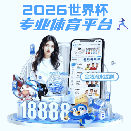
数据平台
高危操作双人...
为体育而生
首款 APP 上线，开...
体育热点
金球之争
校园足球
迪亚斯面对葡萄牙队防线能否制
造点球机会盘口影响前瞻
2026-06-30 14:00
90
每季度全量漏...
体育热点
在世界杯的宏大舞台上，每一次对决都如同一部精心
编排的戏剧，而球员与防线之间的博弈，则是其中最
扣人心弦的桥段。当哥伦比亚的进攻天才路易斯·迪
亚斯即将直面葡萄牙那看似固若金汤的防线时，一个